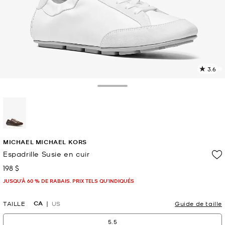
3.6
L
l
5
Toggle Drawer
c
L
v
l
sélectionné(s)
p
MICHAEL MICHAEL KORS
Espadrille Susie en cuir
198 $
maintenant
JUSQU’À 60 % DE RABAIS. PRIX TELS QU'INDIQUÉS
CA
TAILLE
US
Guide de taille
5.5