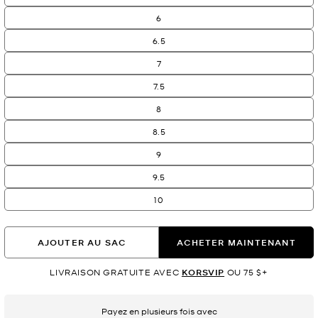
6
6.5
7
7.5
8
8.5
9
9.5
10
AJOUTER AU SAC
ACHETER MAINTENANT
LIVRAISON GRATUITE AVEC
KORSVIP
OU 75 $+
Payez en plusieurs fois avec