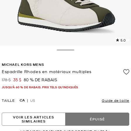
5.0
L
l
1
Toggle Drawer
c
L
MICHAEL KORS MENS
v
l
Espadrille Rhodes en matériaux multiples
p
178 $
35 $
80 % DE RABAIS
était
maintenant
JUSQU’À 60 % DE RABAIS. PRIX TELS QU'INDIQUÉS
CA
TAILLE
US
Guide de taille
VOIR LES ARTICLES
ÉPUISÉ
SIMILAIRES