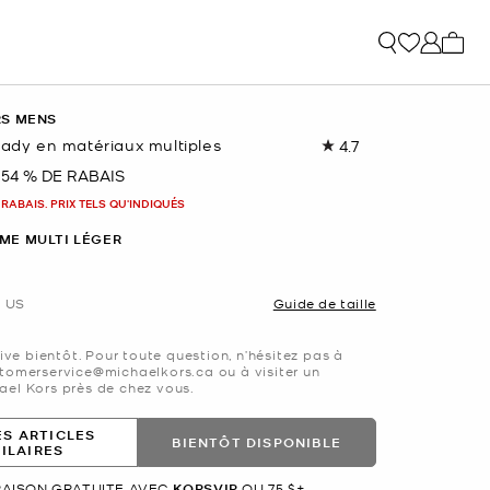
Mon p
RS MENS
rady en matériaux multiples
4.7
Lire
les
54 % DE RABAIS
nant
18
commentaires.
 RABAIS. PRIX TELS QU'INDIQUÉS
Lien
vers
ME MULTI LÉGER
la
même
page.
US
Guide de taille
rive bientôt. Pour toute question, n’hésitez pas à
tomerservice@michaelkors.ca ou à visiter un
el Kors près de chez vous.
ES ARTICLES
BIENTÔT DISPONIBLE
MILAIRES
RAISON GRATUITE AVEC
KORSVIP
OU 75 $+