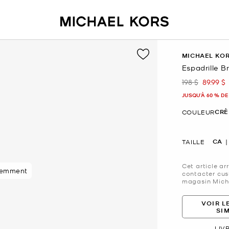
MICHAEL KO
Espadrille B
198 $
89.99 $
était
mainte
JUSQU’À 60 % DE
CRÈ
COULEUR
CA
TAILLE
Cet article ar
89 % des clients
cemment
contacter cus
magasin Micha
VOIR L
SI
LIV