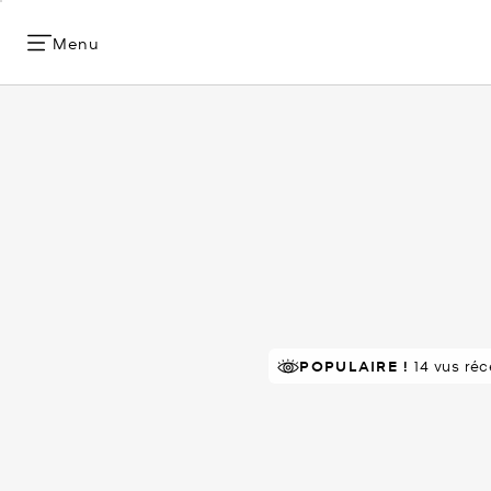
Menu
À SUCCÈS!
POPULAIRE !
Classé 5 étoiles par 
14 vus ré