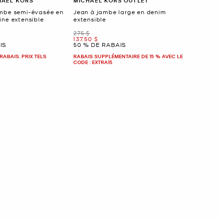
HAEL KORS
MICHAEL KORS OUTLET
mbe semi-évasée en
Jean à jambe large en denim
ine extensible
extensible
était
275 $
maintenant
137.50 $
IS
50 % DE RABAIS
RABAIS. PRIX TELS
RABAIS SUPPLÉMENTAIRE DE 15 % AVEC LE
CODE : EXTRA15