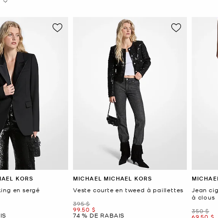
HAEL KORS
MICHAEL MICHAEL KORS
MICHAE
ing en sergé
Veste courte en tweed à paillettes
Jean ci
à clous
était
395 $
maintenant
99.50 $
était
350 $
IS
74 % DE RABAIS
mainten
69.50 $