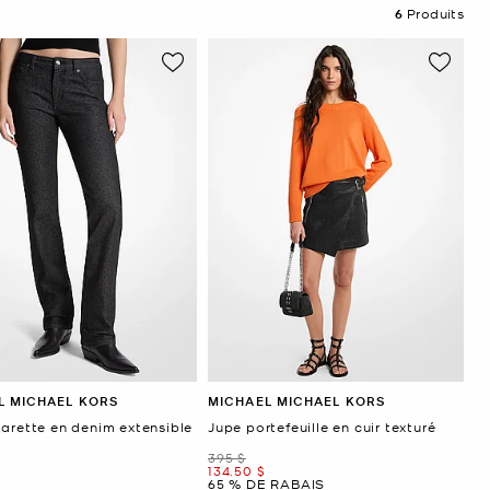
6
Produits
L MICHAEL KORS
MICHAEL MICHAEL KORS
garette en denim extensible
Jupe portefeuille en cuir texturé
était
395 $
maintenant
134.50 $
65 % DE RABAIS
ant