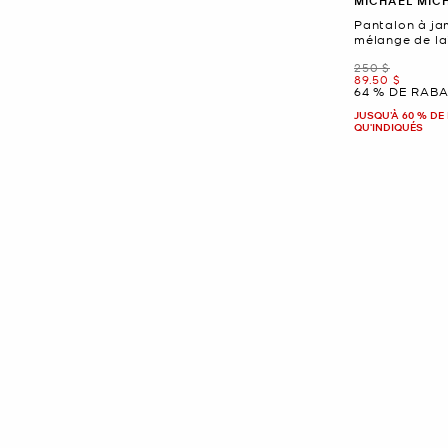
MICHAEL MIC
Pantalon à ja
mélange de la
était
250 $
maintenant
89.50 $
64 % DE RABA
JUSQU’À 60 % DE 
QU'INDIQUÉS