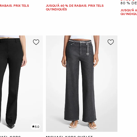
80 % D
RABAIS. PRIX TELS
JUSQU’À 60 % DE RABAIS. PRIX TELS
QU'INDIQUÉS
JUSQU’À 6
QU'INDIQ
5.0