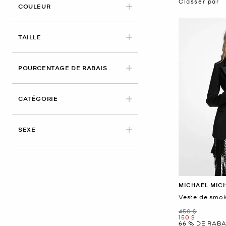
Classer par
APPLIED
COULEUR
APPLIED
TAILLE
POURCENTAGE DE RABAIS
CATÉGORIE
SEXE
MICHAEL MIC
Veste de smok
était
450 $
maintenant
150 $
66 % DE RABA