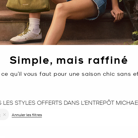
Simple, mais raffiné
 ce qu’il vous faut pour une saison chic sans ef
S LES STYLES OFFERTS DANS L'ENTREPÔT MICHA
r le filtre Affiné(e) par Couleur : Noir
Annuler les filtres
2
Supprimer le filtre Affiné(e) par Taille : 2