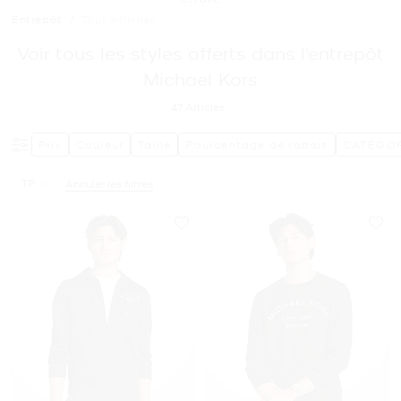
Entrepôt
/
Tout Afficher
Voir tous les styles offerts dans l'entrepôt
Michael Kors
47
Articles
Prix
Couleur
Taille
Pourcentage de rabais
CATÉGOR
TP
Annuler les filtres
Supprimer le filtre Affiné(e) par Taille : TP