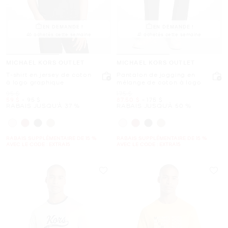
EN DEMANDE !
EN DEMANDE !
46 achetés cette semaine
41 achetés cette semaine
MICHAEL KORS OUTLET
MICHAEL KORS OUTLET
T-shirt en jersey de coton
Pantalon de jogging en
à logo graphique
mélange de coton à logo
était
était
95 $
175 $
maintenant
to
maintenant
maintenant
to
maintenant
59 $
-
95 $
87.50 $
-
175 $
RABAIS JUSQU’À 37 %
RABAIS JUSQU’À 50 %
RABAIS SUPPLÉMENTAIRE DE 15 %
RABAIS SUPPLÉMENTAIRE DE 15 %
AVEC LE CODE : EXTRA15
AVEC LE CODE : EXTRA15