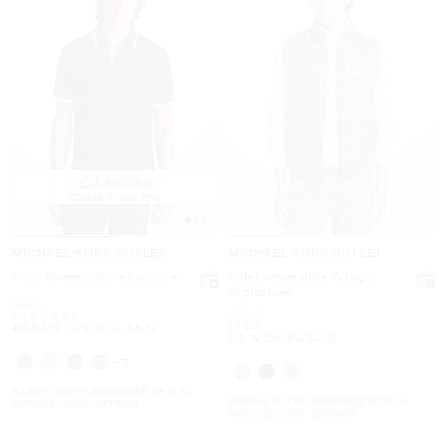
À SUCCÈS!
Classé 5* par 89%
5.0
MICHAEL KORS OUTLET
MICHAEL KORS OUTLET
Polo Greenwich en coton
Gilet réversible à logo
Signature
était
125 $
était
278 $
maintenant
to
maintenant
79 $
-
89 $
maintenant
139 $
RABAIS JUSQU’À 36 %
50 % DE RABAIS
+7
RABAIS SUPPLÉMENTAIRE DE 15 %
RABAIS SUPPLÉMENTAIRE DE 15 %
AVEC LE CODE : EXTRA15
AVEC LE CODE : EXTRA15