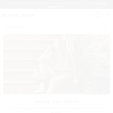
COMMENCEZ PAR LE SAC. AJOUTEZ LES CHAUSSURES. CRÉEZ LE LOOK.
VOIR LES
NOUVEAUTÉS
Mon panie
Rechercher
Simple, mais raffiné
Tout ce qu’il vous faut pour une saison chic sans
effort.