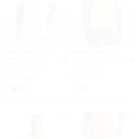
MICHAEL KORS OUTLET
MICHAEL KORS OUTLET
T-shirt universitaire en
T-shirt en jersey de coton
jersey de coton KORS
à logo graphique
était
était
95 $
95 $
maintenant
maintenant
59 $
59 $
37 % DE RABAIS
37 % DE RABAIS
RABAIS SUPPLÉMENTAIRE DE 15 %
RABAIS SUPPLÉMENTAIRE DE 15 %
AVEC LE CODE : EXTRA15
AVEC LE CODE : EXTRA15