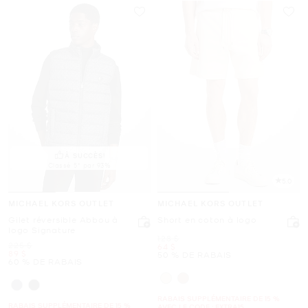
À SUCCÈS!
Classé 5* par 93%
5.0
MICHAEL KORS OUTLET
MICHAEL KORS OUTLET
Gilet réversible Abbou à
Short en coton à logo
logo Signature
était
128 $
était
225 $
maintenant
64 $
maintenant
89 $
50 % DE RABAIS
60 % DE RABAIS
RABAIS SUPPLÉMENTAIRE DE 15 %
RABAIS SUPPLÉMENTAIRE DE 15 %
AVEC LE CODE : EXTRA15