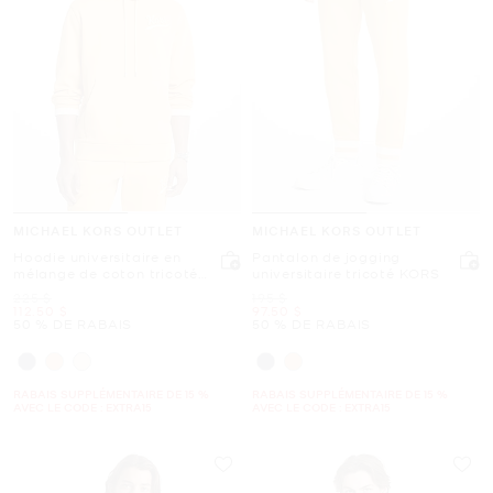
MICHAEL KORS OUTLET
MICHAEL KORS OUTLET
Hoodie universitaire en
Pantalon de jogging
mélange de coton tricoté
universitaire tricoté KORS
KORS
était
était
225 $
195 $
maintenant
maintenant
112.50 $
97.50 $
50 % DE RABAIS
50 % DE RABAIS
RABAIS SUPPLÉMENTAIRE DE 15 %
RABAIS SUPPLÉMENTAIRE DE 15 %
AVEC LE CODE : EXTRA15
AVEC LE CODE : EXTRA15