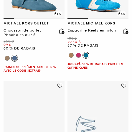
5.0
4.0
MICHAEL KORS OUTLET
MICHAEL MICHAEL KORS
Chausson de ballet
Espadrille Keely en nylon
Phoebe en cuir à
était
188 $
ornements
était
250 $
maintenant
79.50 $
maintenant
99 $
57 % DE RABAIS
60 % DE RABAIS
JUSQU’À 60 % DE RABAIS. PRIX TELS
RABAIS SUPPLÉMENTAIRE DE 15 %
QU'INDIQUÉS
AVEC LE CODE : EXTRA15