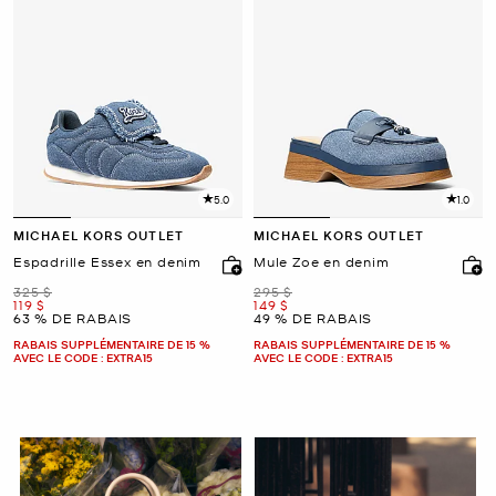
5.0
1.0
MICHAEL KORS OUTLET
MICHAEL KORS OUTLET
Espadrille Essex en denim
Mule Zoe en denim
était
était
325 $
295 $
maintenant
maintenant
119 $
149 $
63 % DE RABAIS
49 % DE RABAIS
RABAIS SUPPLÉMENTAIRE DE 15 %
RABAIS SUPPLÉMENTAIRE DE 15 %
AVEC LE CODE : EXTRA15
AVEC LE CODE : EXTRA15