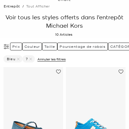
Entrepôt
/
Tout Afficher
Voir tous les styles offerts dans l'entrepôt
Michael Kors
10
Articles
Prix
Couleur
Taille
Pourcentage de rabais
CATÉGOR
Bleu
7
Annuler les filtres
Supprimer Le Filtre Affiné(e) Par Couleur : Bleu
Supprimer le filtre Affiné(e) par Taille : 7