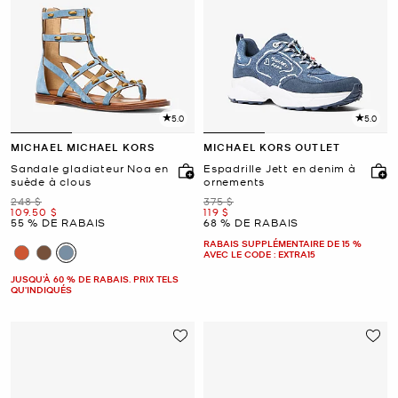
5.0
5.0
MICHAEL MICHAEL KORS
MICHAEL KORS OUTLET
Sandale gladiateur Noa en
Espadrille Jett en denim à
suède à clous
ornements
était
était
248 $
375 $
maintenant
maintenant
109.50 $
119 $
55 % DE RABAIS
68 % DE RABAIS
RABAIS SUPPLÉMENTAIRE DE 15 %
AVEC LE CODE : EXTRA15
JUSQU’À 60 % DE RABAIS. PRIX TELS
QU'INDIQUÉS