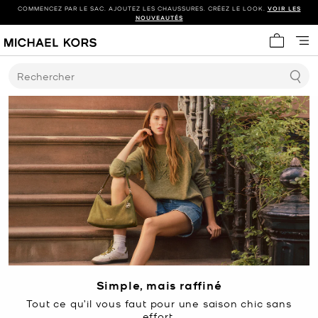
COMMENCEZ PAR LE SAC. AJOUTEZ LES CHAUSSURES. CRÉEZ LE LOOK.
VOIR LES
NOUVEAUTÉS
Mon panie
Rechercher
Simple, mais raffiné
Tout ce qu’il vous faut pour une saison chic sans
effort.