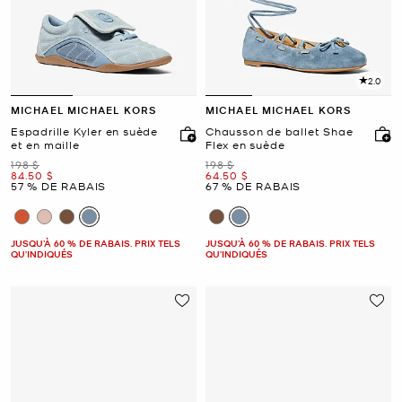
2.0
MICHAEL MICHAEL KORS
MICHAEL MICHAEL KORS
Espadrille Kyler en suède
Chausson de ballet Shae
et en maille
Flex en suède
était
était
198 $
198 $
maintenant
maintenant
84.50 $
64.50 $
57 % DE RABAIS
67 % DE RABAIS
JUSQU’À 60 % DE RABAIS. PRIX TELS
JUSQU’À 60 % DE RABAIS. PRIX TELS
QU'INDIQUÉS
QU'INDIQUÉS