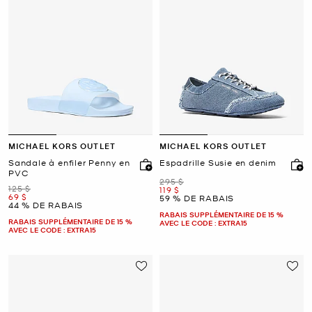
MICHAEL KORS OUTLET
MICHAEL KORS OUTLET
Sandale à enfiler Penny en
Espadrille Susie en denim
PVC
était
295 $
était
125 $
maintenant
119 $
maintenant
69 $
59 % DE RABAIS
44 % DE RABAIS
RABAIS SUPPLÉMENTAIRE DE 15 %
RABAIS SUPPLÉMENTAIRE DE 15 %
AVEC LE CODE : EXTRA15
AVEC LE CODE : EXTRA15