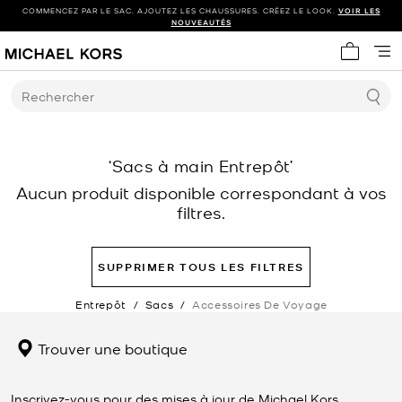
COMMENCEZ PAR LE SAC. AJOUTEZ LES CHAUSSURES. CRÉEZ LE LOOK.
VOIR LES
NOUVEAUTÉS
Mon panie
Rechercher
‘Sacs à main Entrepôt’
Aucun produit disponible correspondant à vos
filtres.
SUPPRIMER TOUS LES FILTRES
Entrepôt
/
Sacs
/
Accessoires De Voyage
Trouver une boutique
Inscrivez-vous pour des mises à jour de Michael Kors