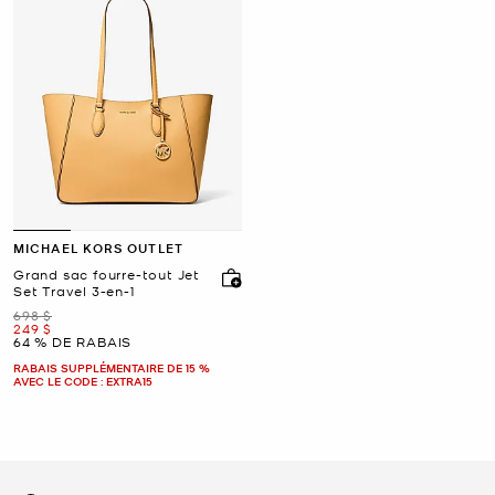
MICHAEL KORS OUTLET
Grand sac fourre-tout Jet
Set Travel 3-en-1
était
698 $
maintenant
249 $
64 % DE RABAIS
RABAIS SUPPLÉMENTAIRE DE 15 %
AVEC LE CODE : EXTRA15