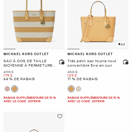
4.3
MICHAEL KORS OUTLET
MICHAEL KORS OUTLET
SAC À DOS DE TAILLE
Très petit sac fourre-tout
MOYENNE À FERMETURE
convertible Eva en cuir
ÉCLAIR ET À POCHE
était
était
498 $
458 $
maintenant
maintenant
179 $
129 $
64 % DE RABAIS
71 % DE RABAIS
RABAIS SUPPLÉMENTAIRE DE 15 %
RABAIS SUPPLÉMENTAIRE DE 15 %
AVEC LE CODE : EXTRA15
AVEC LE CODE : EXTRA15