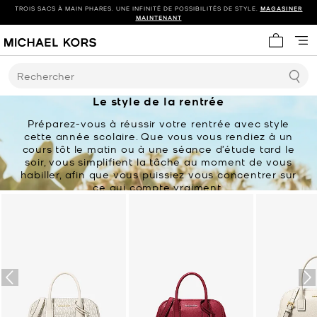
TROIS SACS À MAIN PHARES. UNE INFINITÉ DE POSSIBILITÉS DE STYLE.
MAGASINER
MAINTENANT
Mon panie
Rechercher
Le style de la rentrée
Préparez-vous à réussir votre rentrée avec style
cette année scolaire. Que vous vous rendiez à un
cours tôt le matin ou à une séance d’étude tard le
soir, vous simplifient la tâche au moment de vous
habiller, afin que vous puissiez vous concentrer sur
ce qui compte vraiment.