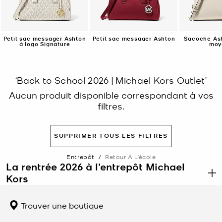
Petit sac messager Ashton
Petit sac messager Ashton
Sacoche Ash
à logo Signature
moy
‘Back to School 2026 | Michael Kors Outlet’
Aucun produit disponible correspondant à vos
filtres.
SUPPRIMER TOUS LES FILTRES
Entrepôt
/
Retour À L’école
La rentrée 2026 à l’entrepôt Michael
Kors
.
La rentrée est le moment idéal pour renouveler le sac que vous
portez tous les jours. L’entrepôt Michael Kors propose les sacs à
Trouver une boutique
dos, les sacs fourre-tout et les sacs à bandoulière conçus pour
contenir tout ce dont vous avez besoin sans donner l’impression