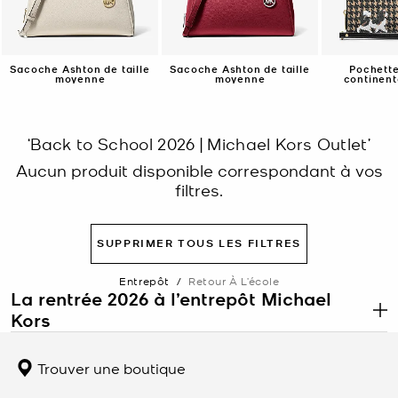
Sacoche Ashton de taille
Sacoche Ashton de taille
Pochette
moyenne
moyenne
continent
Travel à mo
po
‘Back to School 2026 | Michael Kors Outlet’
Aucun produit disponible correspondant à vos
filtres.
SUPPRIMER TOUS LES FILTRES
Entrepôt
/
Retour À L’école
La rentrée 2026 à l’entrepôt Michael
Kors
.
La rentrée est le moment idéal pour renouveler le sac que vous
portez tous les jours. L’entrepôt Michael Kors propose les sacs à
Trouver une boutique
dos, les sacs fourre-tout et les sacs à bandoulière conçus pour
contenir tout ce dont vous avez besoin sans donner l’impression