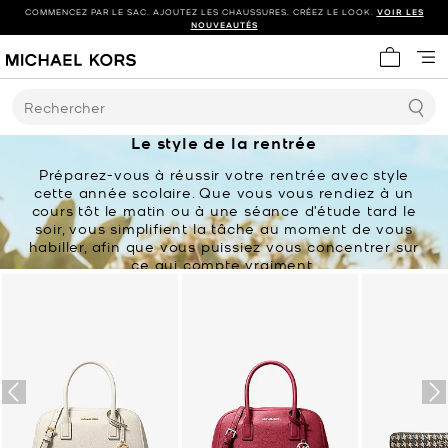
COMMENCEZ PAR LE SAC. AJOUTEZ LES CHAUSSURES. CRÉEZ LE LOOK.
VOIR LES
NOUVEAUTÉS
Mon panie
Rechercher
Le style de la rentrée
Préparez-vous à réussir votre rentrée avec style
cette année scolaire. Que vous vous rendiez à un
cours tôt le matin ou à une séance d’étude tard le
soir, vous simplifient la tâche au moment de vous
habiller, afin que vous puissiez vous concentrer sur
ce qui compte vraiment.