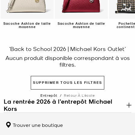
Sacoche Ashton de taille
Sacoche Ashton de taille
Pochette
moyenne
moyenne
continent
Travel à mo
po
‘Back to School 2026 | Michael Kors Outlet’
Aucun produit disponible correspondant à vos
filtres.
SUPPRIMER TOUS LES FILTRES
Entrepôt
/
Retour À L’école
La rentrée 2026 à l’entrepôt Michael
Kors
.
La rentrée est le moment idéal pour renouveler le sac que vous
portez tous les jours. L’entrepôt Michael Kors propose les sacs à
Trouver une boutique
dos, les sacs fourre-tout et les sacs à bandoulière conçus pour
contenir tout ce dont vous avez besoin sans donner l’impression