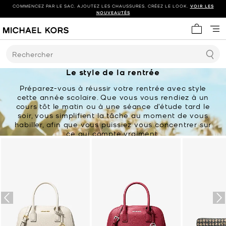
COMMENCEZ PAR LE SAC. AJOUTEZ LES CHAUSSURES. CRÉEZ LE LOOK.
VOIR LES
NOUVEAUTÉS
Mon panie
Rechercher
Le style de la rentrée
Préparez-vous à réussir votre rentrée avec style
cette année scolaire. Que vous vous rendiez à un
cours tôt le matin ou à une séance d’étude tard le
soir, vous simplifient la tâche au moment de vous
habiller, afin que vous puissiez vous concentrer sur
ce qui compte vraiment.