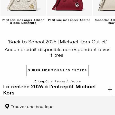
Petit sac messager Ashton
Petit sac messager Ashton
Sacoche Ash
à logo Signature
moy
‘Back to School 2026 | Michael Kors Outlet’
Aucun produit disponible correspondant à vos
filtres.
SUPPRIMER TOUS LES FILTRES
Entrepôt
/
Retour À L’école
La rentrée 2026 à l’entrepôt Michael
Kors
.
La rentrée est le moment idéal pour renouveler le sac que vous
portez tous les jours. L’entrepôt Michael Kors propose les sacs à
Trouver une boutique
dos, les sacs fourre-tout et les sacs à bandoulière conçus pour
contenir tout ce dont vous avez besoin sans donner l’impression