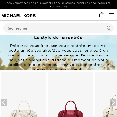
COMMENCEZ PAR LE SAC. AJOUTEZ LES CHAUSSURES. CRÉEZ LE LOOK.
VOIR LES
NOUVEAUTÉS
Mon panie
Rechercher
Le style de la rentrée
Préparez-vous à réussir votre rentrée avec style
cette année scolaire. Que vous vous rendiez à un
cours tôt le matin ou à une séance d’étude tard le
soir, vous simplifient la tâche au moment de vous
habiller, afin que vous puissiez vous concentrer sur
ce qui compte vraiment.