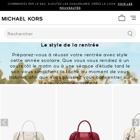
COMMENCEZ PAR LE SAC. AJOUTEZ LES CHAUSSURES. CRÉEZ LE LOOK.
VOIR LES
NOUVEAUTÉS
Mon panie
Rechercher
Le style de la rentrée
Préparez-vous à réussir votre rentrée avec style
cette année scolaire. Que vous vous rendiez à un
cours tôt le matin ou à une séance d’étude tard le
soir, vous simplifient la tâche au moment de vous
habiller, afin que vous puissiez vous concentrer sur
ce qui compte vraiment.