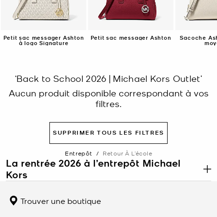
Petit sac messager Ashton
Petit sac messager Ashton
Sacoche Ash
à logo Signature
moy
‘Back to School 2026 | Michael Kors Outlet’
Aucun produit disponible correspondant à vos
filtres.
SUPPRIMER TOUS LES FILTRES
Entrepôt
/
Retour À L’école
La rentrée 2026 à l’entrepôt Michael
Kors
.
La rentrée est le moment idéal pour renouveler le sac que vous
portez tous les jours. L’entrepôt Michael Kors propose les sacs à
Trouver une boutique
dos, les sacs fourre-tout et les sacs à bandoulière conçus pour
contenir tout ce dont vous avez besoin sans donner l’impression