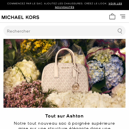
COMMENCEZ PAR LE SAC. AJOUTEZ LES CHAUSSURES. CRÉEZ LE LOOK.
VOIR LES
NOUVEAUTÉS
Mon panie
Rechercher
Tout sur Ashton
Notre tout nouveau sac à poignée supérieure
mise sur une structure élégante dans une