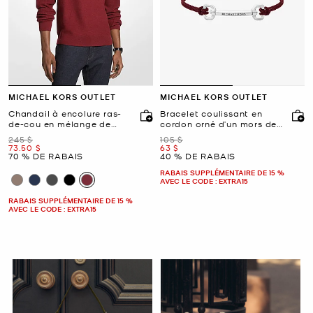
MICHAEL KORS OUTLET
MICHAEL KORS OUTLET
Chandail à encolure ras-
Bracelet coulissant en
de-cou en mélange de
cordon orné d’un mors de
laine
cheval
était
était
245 $
105 $
maintenant
maintenant
73.50 $
63 $
70 % DE RABAIS
40 % DE RABAIS
RABAIS SUPPLÉMENTAIRE DE 15 %
AVEC LE CODE : EXTRA15
RABAIS SUPPLÉMENTAIRE DE 15 %
AVEC LE CODE : EXTRA15