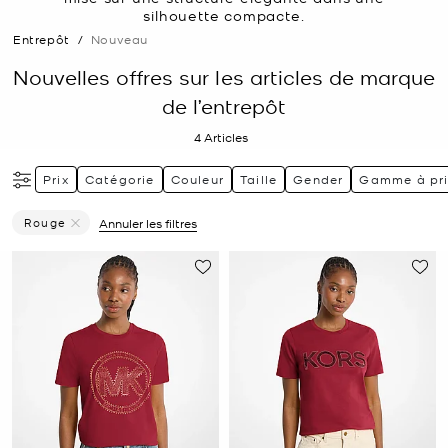
silhouette compacte.
Entrepôt
/
Nouveau
Nouvelles offres sur les articles de marque
de l’entrepôt
4
Articles
Prix
Catégorie
Couleur
Taille
Gender
Gamme à pri
Rouge
Annuler les filtres
Supprimer Le Filtre Affiné(e) Par Couleur : Rouge