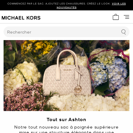
COMMENCEZ PAR LE SAC. AJOUTEZ LES CHAUSSURES. CRÉEZ LE LOOK.
VOIR LES
NOUVEAUTÉS
Mon panie
Rechercher
Tout sur Ashton
Notre tout nouveau sac à poignée supérieure
mise sur une structure élégante dans une