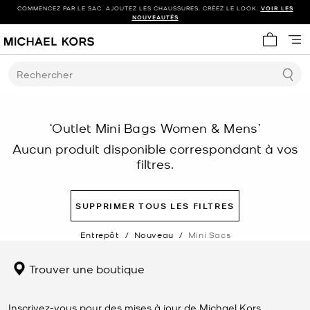
COMMENCEZ PAR LE SAC. AJOUTEZ LES CHAUSSURES. CRÉEZ LE LOOK.
VOIR LES
NOUVEAUTÉS
Mon panie
Rechercher
‘Outlet Mini Bags Women & Mens’
Aucun produit disponible correspondant à vos
filtres.
SUPPRIMER TOUS LES FILTRES
Entrepôt
/
Nouveau
/
Mini Sacs
Trouver une boutique
Inscrivez-vous pour des mises à jour de Michael Kors