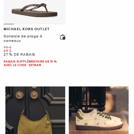
MICHAEL KORS OUTLET
Sandale de plage à
carreaux
était
95 $
maintenant
69 $
27 % DE RABAIS
RABAIS SUPPLÉMENTAIRE DE 15 %
AVEC LE CODE : EXTRA15