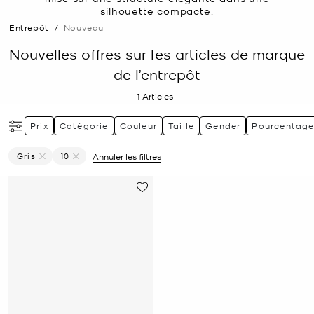
silhouette compacte.
Entrepôt
/
Nouveau
Nouvelles offres sur les articles de marque
de l’entrepôt
1
Articles
Prix
Catégorie
Couleur
Taille
Gender
Pourcentage
Gris
10
Annuler les filtres
Supprimer Le Filtre Affiné(e) Par Couleur : Gris
Supprimer le filtre Affiné(e) par Taille : 10