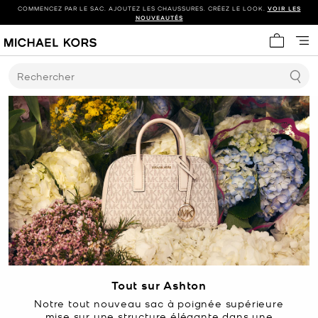
COMMENCEZ PAR LE SAC. AJOUTEZ LES CHAUSSURES. CRÉEZ LE LOOK.
VOIR LES
NOUVEAUTÉS
Mon panie
Rechercher
Tout sur Ashton
Notre tout nouveau sac à poignée supérieure
mise sur une structure élégante dans une