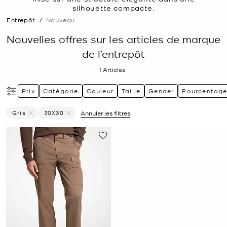
silhouette compacte.
Entrepôt
/
Nouveau
Nouvelles offres sur les articles de marque
de l’entrepôt
1
Articles
Prix
Catégorie
Couleur
Taille
Gender
Pourcentage
Gris
30X30
Annuler les filtres
Supprimer Le Filtre Affiné(e) Par Couleur : Gris
Supprimer le filtre Affiné(e) par Taille : 30X30