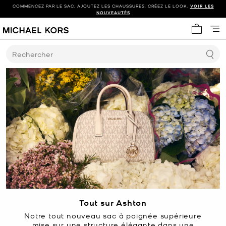
COMMENCEZ PAR LE SAC. AJOUTEZ LES CHAUSSURES. CRÉEZ LE LOOK.
VOIR LES
NOUVEAUTÉS
Mon panie
Rechercher
Tout sur Ashton
Notre tout nouveau sac à poignée supérieure
mise sur une structure élégante dans une