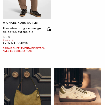
MICHAEL KORS OUTLET
Pantalon cargo en sergé
de coton extensible
était
175 $
maintenant
87.50 $
50 % DE RABAIS
RABAIS SUPPLÉMENTAIRE DE 15 %
AVEC LE CODE : EXTRA15