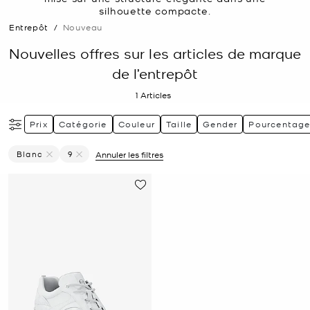
silhouette compacte.
Entrepôt
/
Nouveau
Nouvelles offres sur les articles de marque
de l’entrepôt
1
Articles
Prix
Catégorie
Couleur
Taille
Gender
Pourcentage
Blanc
9
Annuler les filtres
Supprimer Le Filtre Affiné(e) Par Couleur : Blanc
Supprimer le filtre Affiné(e) par Taille : 9