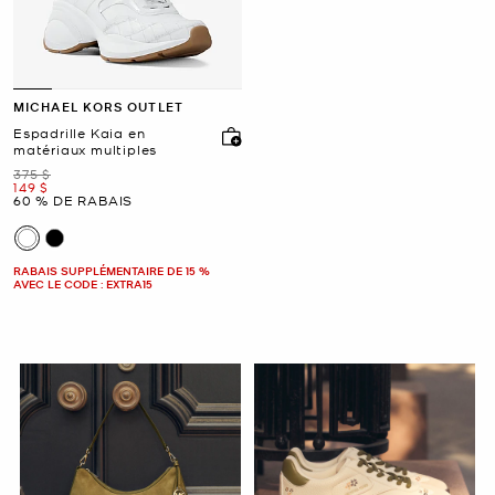
MICHAEL KORS OUTLET
Espadrille Kaia en
matériaux multiples
était
375 $
maintenant
149 $
60 % DE RABAIS
RABAIS SUPPLÉMENTAIRE DE 15 %
AVEC LE CODE : EXTRA15