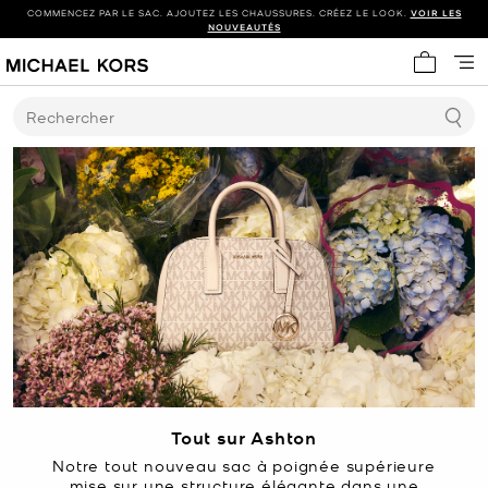
COMMENCEZ PAR LE SAC. AJOUTEZ LES CHAUSSURES. CRÉEZ LE LOOK.
VOIR LES
NOUVEAUTÉS
Mon panie
Rechercher
Tout sur Ashton
Notre tout nouveau sac à poignée supérieure
mise sur une structure élégante dans une