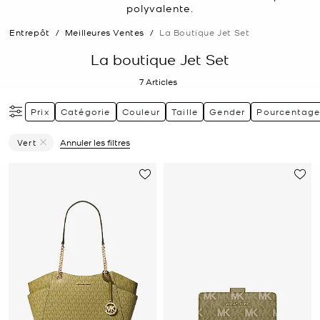
polyvalente.
Entrepôt
/
Meilleures Ventes
/
La Boutique Jet Set
La boutique Jet Set
7
Articles
Prix
Catégorie
Couleur
Taille
Gender
Pourcentage
Vert
Annuler les filtres
Supprimer Le Filtre Affiné(e) Par Couleur : Vert