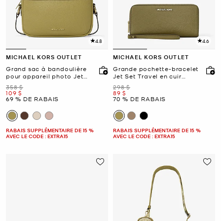
4.8
4.6
MICHAEL KORS OUTLET
MICHAEL KORS OUTLET
Grand sac à bandoulière
Grande pochette-bracelet
pour appareil photo Jet
Jet Set Travel en cuir
Set en cuir grainé
grainé
était
était
358 $
298 $
maintenant
maintenant
109 $
89 $
69 % DE RABAIS
70 % DE RABAIS
RABAIS SUPPLÉMENTAIRE DE 15 %
RABAIS SUPPLÉMENTAIRE DE 15 %
AVEC LE CODE : EXTRA15
AVEC LE CODE : EXTRA15