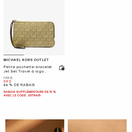
MICHAEL KORS OUTLET
Petite pochette-bracelet
Jet Set Travel à logo
Signature
était
178 $
maintenant
59 $
66 % DE RABAIS
RABAIS SUPPLÉMENTAIRE DE 15 %
AVEC LE CODE : EXTRA15