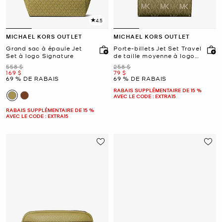
4.5
MICHAEL KORS OUTLET
MICHAEL KORS OUTLET
Grand sac à épaule Jet
Porte-billets Jet Set Travel
Set à logo Signature
de taille moyenne à logo
Signature
était
était
558 $
258 $
maintenant
maintenant
169 $
79 $
69 % DE RABAIS
69 % DE RABAIS
RABAIS SUPPLÉMENTAIRE DE 15 %
AVEC LE CODE : EXTRA15
RABAIS SUPPLÉMENTAIRE DE 15 %
AVEC LE CODE : EXTRA15