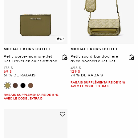
4.7
MICHAEL KORS OUTLET
MICHAEL KORS OUTLET
Petit porte-monnaie Jet
Petit sac à bandoulière
Set Travel en cuir Saffiano
avec pochette Jet Set
Travel à logo Signature
était
était
178 $
498 $
maintenant
maintenant
69 $
129 $
61 % DE RABAIS
74 % DE RABAIS
RABAIS SUPPLÉMENTAIRE DE 15 %
AVEC LE CODE : EXTRA15
RABAIS SUPPLÉMENTAIRE DE 15 %
AVEC LE CODE : EXTRA15