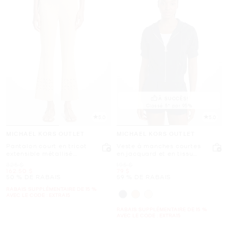
À SUCCÈS!
Classé 5* par 95%
5.0
5.0
MICHAEL KORS OUTLET
MICHAEL KORS OUTLET
Pantalon court en tricot
Veste à manches courtes
extensible métallisé
en jacquard et en tissu
découpé au laser
bouclette à logo
était
était
325 $
195 $
maintenant
maintenant
162.50 $
79 $
50 % DE RABAIS
59 % DE RABAIS
RABAIS SUPPLÉMENTAIRE DE 15 %
AVEC LE CODE : EXTRA15
RABAIS SUPPLÉMENTAIRE DE 15 %
AVEC LE CODE : EXTRA15