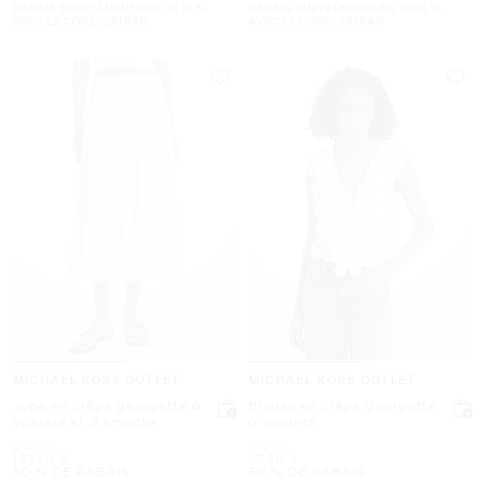
RABAIS SUPPLÉMENTAIRE DE 15 %
RABAIS SUPPLÉMENTAIRE DE 15 %
AVEC LE CODE : EXTRA15
AVEC LE CODE : EXTRA15
MICHAEL KORS OUTLET
MICHAEL KORS OUTLET
Jupe en crêpe georgette à
Blouse en crêpe georgette
volants et à smocks
à volants
était
était
275 $
195 $
maintenant
maintenant
137.50 $
97.50 $
50 % DE RABAIS
50 % DE RABAIS