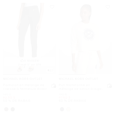
À SUCCÈS!
Classé 5* par 83%
3.7
MICHAEL KORS OUTLET
MICHAEL KORS OUTLET
Pantalon en mélange de
Pull molletonné en
viscose à fermeture éclair
mélange de coton à logo
graphique
était
était
165 $
195 $
maintenant
maintenant
82.50 $
97.50 $
50 % DE RABAIS
50 % DE RABAIS