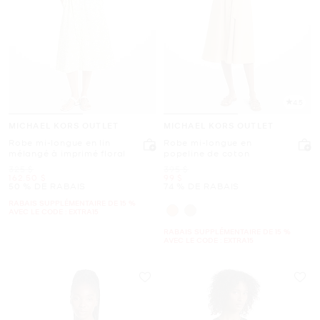
4.5
MICHAEL KORS OUTLET
MICHAEL KORS OUTLET
Robe mi-longue en lin
Robe mi-longue en
mélangé à imprimé floral
popeline de coton
était
était
325 $
395 $
maintenant
maintenant
162.50 $
99 $
50 % DE RABAIS
74 % DE RABAIS
RABAIS SUPPLÉMENTAIRE DE 15 %
AVEC LE CODE : EXTRA15
RABAIS SUPPLÉMENTAIRE DE 15 %
AVEC LE CODE : EXTRA15