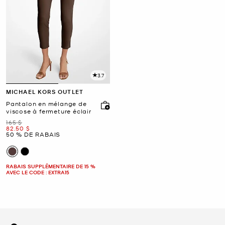
3.7
MICHAEL KORS OUTLET
Pantalon en mélange de
viscose à fermeture éclair
était
165 $
maintenant
82.50 $
50 % DE RABAIS
RABAIS SUPPLÉMENTAIRE DE 15 %
AVEC LE CODE : EXTRA15