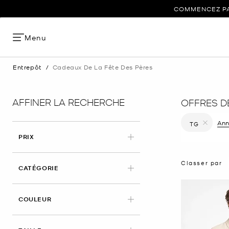
COMMENCEZ PAR
Menu
Entrepôt
/
Cadeaux De La Fête Des Pères
AFFINER LA RECHERCHE
OFFRES D
Annu
TG
Supprimer le
PRIX
Classer par
CATÉGORIE
COULEUR