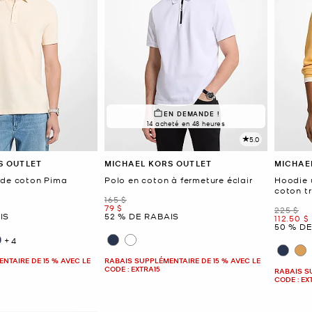
EN DEMANDE !
14 acheté en 48 heures
5.0
S OUTLET
MICHAEL KORS OUTLET
MICHAE
 de coton Pima
Polo en coton à fermeture éclair
Hoodie 
coton t
était
165 $
maintenant
79 $
était
225 $
IS
52 % DE RABAIS
mainten
112.50 $
50 % D
+4
NTAIRE DE 15 % AVEC LE
RABAIS SUPPLÉMENTAIRE DE 15 % AVEC LE
CODE : EXTRA15
RABAIS S
CODE : EX