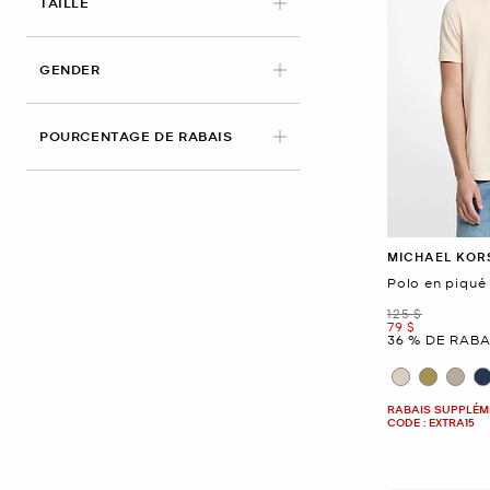
APPLIED
TAILLE
GENDER
POURCENTAGE DE RABAIS
MICHAEL KOR
Polo en piqué
était
125 $
maintenant
79 $
36 % DE RABA
RABAIS SUPPLÉME
CODE : EXTRA15