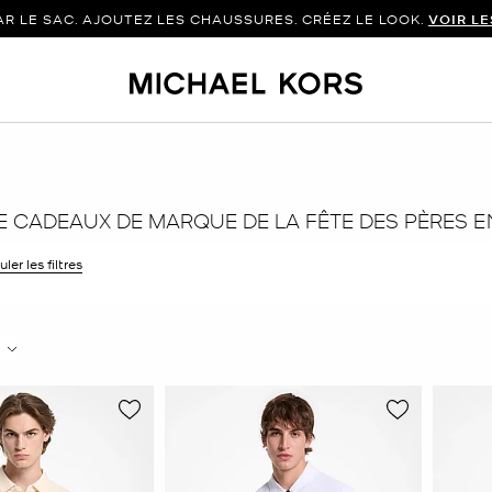
 LE SAC. AJOUTEZ LES CHAUSSURES. CRÉEZ LE LOOK.
VOIR L
E CADEAUX DE MARQUE DE LA FÊTE DES PÈRES 
ler les filtres
 filtre Affiné(e) par Taille : TG