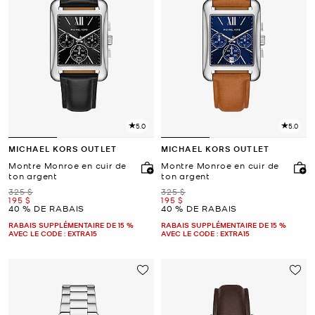
5.0
5.0
MICHAEL KORS OUTLET
MICHAEL KORS OUTLET
Montre Monroe en cuir de
Montre Monroe en cuir de
ton argent
ton argent
était
était
325 $
325 $
maintenant
maintenant
195 $
195 $
40 % DE RABAIS
40 % DE RABAIS
RABAIS SUPPLÉMENTAIRE DE 15 %
RABAIS SUPPLÉMENTAIRE DE 15 %
AVEC LE CODE : EXTRA15
AVEC LE CODE : EXTRA15