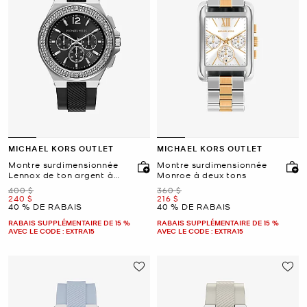
MICHAEL KORS OUTLET
MICHAEL KORS OUTLET
Montre surdimensionnée
Montre surdimensionnée
Lennox de ton argent à
Monroe à deux tons
pavé avec bracelet en
était
était
400 $
360 $
silicone
maintenant
maintenant
240 $
216 $
40 % DE RABAIS
40 % DE RABAIS
RABAIS SUPPLÉMENTAIRE DE 15 %
RABAIS SUPPLÉMENTAIRE DE 15 %
AVEC LE CODE : EXTRA15
AVEC LE CODE : EXTRA15