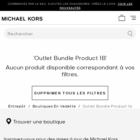
COMMENCEZ PAR LE SAC. AJOUTEZ LES CHAUSSURES. CRÉEZ LE LOOK.
VOIR LES
NOUVEAUTÉS
Mon panie
Rechercher
‘Outlet Bundle Product 1B’
Aucun produit disponible correspondant à vos
filtres.
SUPPRIMER TOUS LES FILTRES
Entrepôt
/
Boutiques En Vedette
/
Outlet Bundle Product 1b
Trouver une boutique
Inscrivez-vous pour des mises à jour de Michael Kors