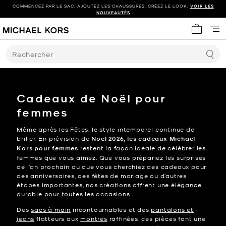
COMMENCEZ PAR LE SAC. AJOUTEZ LES CHAUSSURES. CRÉEZ LE LOOK.
VOIR LES
NOUVEAUTÉS
Mon panie
Rechercher
Cadeaux de Noël pour
femmes
Même après les Fêtes, le style intemporel continue de
briller. En prévision de
Noël 2026, les cadeaux Michael
Kors pour femmes
restent la façon idéale de célébrer les
femmes que vous aimez. Que vous prépariez les surprises
de l’an prochain ou que vous cherchiez des cadeaux pour
des anniversaires, des fêtes de mariage ou d’autres
étapes importantes, nos créations offrent une élégance
durable pour toutes les occasions.
Des
sacs à main
incontournables et des
pantalons et
jeans
flatteurs aux
montres
raffinées, ces pièces font une