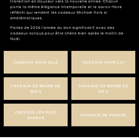
transition en douceur vers la nouvelle année. Chacun
porte la même élégance intemporelle et le savoir-faire
réfléchi qui rendent les cadeaux Michael Kors si
emblématiques.
Faites de 2026 l’année du don significatif, avec des
cadeaux conçus pour être chéris bien après le matin de
Noël.
CADEAUX POUR ELLE
CADEAUX POUR LUI
CADEAUX DE MOINS DE
CADEAUX DE MOINS DE
300 $
150 $
CADEAUX LES PLUS
CADEAUX DE VOYAGE
VENDUS