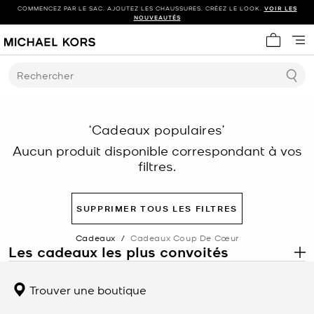
COMMENCEZ PAR LE SAC. AJOUTEZ LES CHAUSSURES. CRÉEZ LE LOOK.
VOIR LES
NOUVEAUTÉS
Mon panie
Rechercher
‘Cadeaux populaires’
Aucun produit disponible correspondant à vos
filtres.
SUPPRIMER TOUS LES FILTRES
Cadeaux
/
Cadeaux Coup De Cœur
Les cadeaux les plus convoités
.
Découvrez les cadeaux les plus convoités de Michael Kors, une
collection soigneusement sélectionnée de sacs à main,
Trouver une boutique
d’accessoires, de montres et de bijoux parmi nos articles les plus
populaires, choisis pour leur attrait intemporel et leur polyvalence