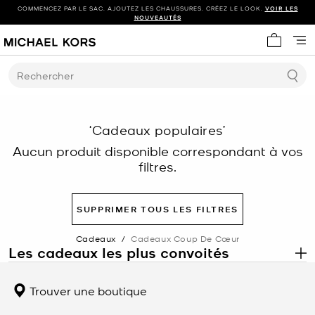
COMMENCEZ PAR LE SAC. AJOUTEZ LES CHAUSSURES. CRÉEZ LE LOOK.
VOIR LES
NOUVEAUTÉS
Mon panie
Rechercher
‘Cadeaux populaires’
Aucun produit disponible correspondant à vos
filtres.
SUPPRIMER TOUS LES FILTRES
Cadeaux
/
Cadeaux Coup De Cœur
Les cadeaux les plus convoités
.
Découvrez les cadeaux les plus convoités de Michael Kors, une
collection soigneusement sélectionnée de sacs à main,
Trouver une boutique
d’accessoires, de montres et de bijoux parmi nos articles les plus
populaires, choisis pour leur attrait intemporel et leur polyvalence