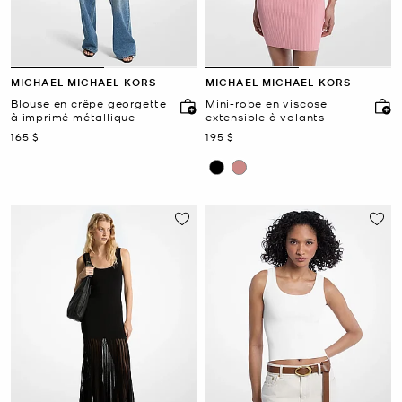
MICHAEL MICHAEL KORS
MICHAEL MICHAEL KORS
Blouse en crêpe georgette
Mini-robe en viscose
à imprimé métallique
extensible à volants
maintenant
maintenant
165 $
195 $