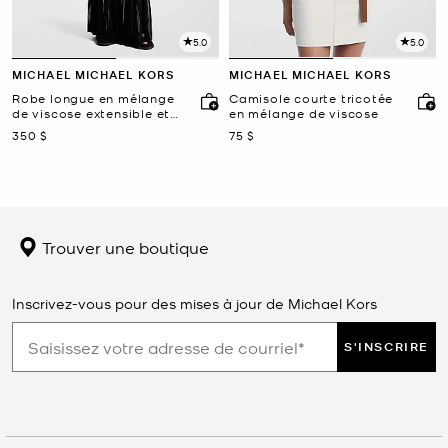
5.0
5.0
MICHAEL MICHAEL KORS
MICHAEL MICHAEL KORS
Robe longue en mélange
Camisole courte tricotée
de viscose extensible et
en mélange de viscose
transparente
maintenant
maintenant
350 $
75 $
Trouver une boutique
Inscrivez-vous pour des mises à jour de Michael Kors
S'INSCRIRE