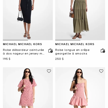
MICHAEL MICHAEL KORS
MICHAEL MICHAEL KORS
Robe débardeur ceinturée
Robe longue en crêpe
à dos nageur en jersey mat
georgette à smocks
extensible
maintenant
maintenant
195 $
250 $