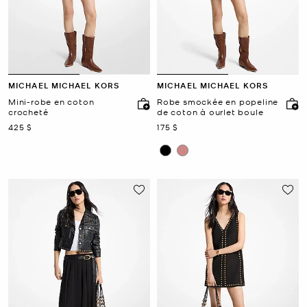
MICHAEL MICHAEL KORS
MICHAEL MICHAEL KORS
Mini-robe en coton
Robe smockée en popeline
crocheté
de coton à ourlet boule
maintenant
maintenant
425 $
175 $