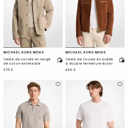
MICHAEL KORS MENS
MICHAEL KORS MENS
Veste de corvée en sergé
Veste de course en suède
de coton extensible
à double fermeture éclair
maintenant
maintenant
275 $
650 $