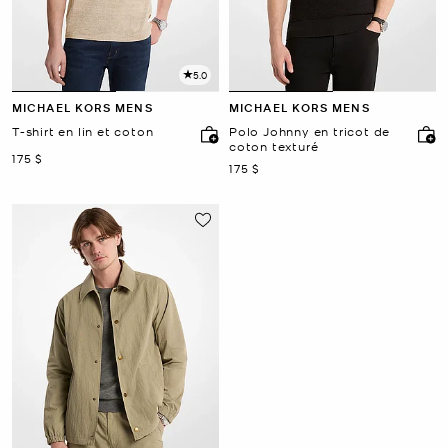
5.0
MICHAEL KORS MENS
MICHAEL KORS MENS
T-shirt en lin et coton
Polo Johnny en tricot de
coton texturé
maintenant
175 $
maintenant
175 $