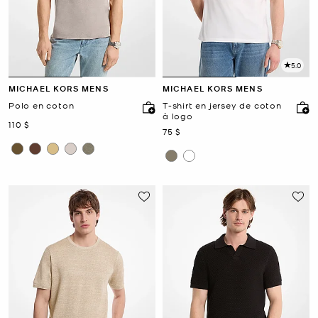
5.0
MICHAEL KORS MENS
MICHAEL KORS MENS
Polo en coton
T-shirt en jersey de coton
à logo
maintenant
110 $
maintenant
75 $