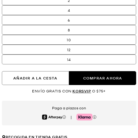
2
4
6
8
10
12
14
AÑADIR A LA CESTA
COMPRAR AHORA
ENVÍO GRATIS CON
KORSVIP
O $75+
Paga a plazos con
|
Afterpay
Klarna
RECOGIDA EN TIENDA GRATIS