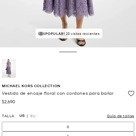
¡POPULAR!
23 vistas recientes
Toggle Drawer
selected
MICHAEL KORS COLLECTION
Vestido de encaje floral con cordones para bailar
$2,690
Ahora
US
TALLA
EU
Guía de tallas
0