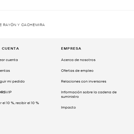
E RAYÓN Y CACHEMIRA
I CUENTA
EMPRESA
ear cuenta
Acerca de nosotros
entas
Ofertas de empleo
guir mi pedido
Relaciones con inversores
ORS
VIP
Información sobre la cadena de
suministro
 el 10 %, recibir el 10 %
Impacto