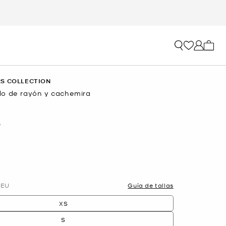
Mi car
S COLLECTION
o de rayón y cachemira
O
EU
Guía de tallas
XS
S