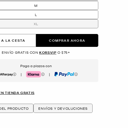
M
L
XL
 A LA CESTA
COMPRAR AHORA
ENVÍO GRATIS CON
KORSVIP
O $75+
Paga a plazos con
|
|
erpay
Klarna
PayPal
EN TIENDA GRATIS
 DEL PRODUCTO
ENVÍOS Y DEVOLUCIONES