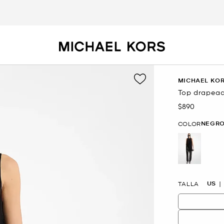
MICHAEL KOR
Top drapead
$890
Ahora
NEGR
COLOR
selected
US
TALLA