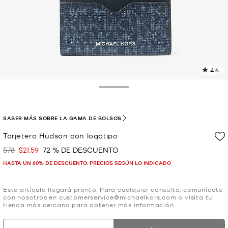
4.6
L
2
r
Toggle Drawer
E
e
l
SABER MÁS SOBRE LA GAMA DE BOLSOS
p
Tarjetero Hudson con logotipo
$78
$21.59
72 % DE DESCUENTO
Era
Ahora
HASTA UN 60% DE DESCUENTO. PRECIOS SEGÚN LO INDICADO
Este artículo llegará pronto. Para cualquier consulta, comunícate
con nosotros en customerservice@michaelkors.com o visita tu
tienda más cercana para obtener más información.