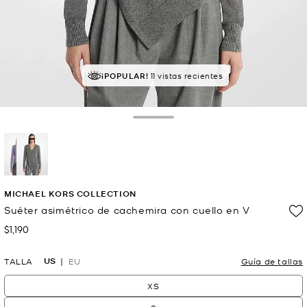
¡POPULAR!
11 vistas recientes
Toggle Drawer
selected
MICHAEL KORS COLLECTION
Suéter asimétrico de cachemira con cuello en V
$1,190
Ahora
US
TALLA
EU
Guía de tallas
XS