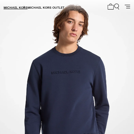
MICHAEL KORS
MICHAEL KORS OUTLET
Mi carrito 0