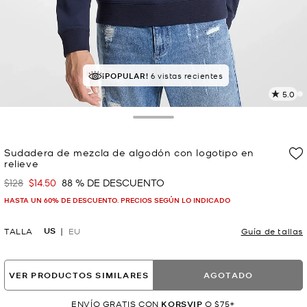
MEJOR VALORADO
¡POPULAR!
6 vistas recientes
el 100% le da 5 estrellas
5.0
L
1
r
Toggle Drawer
E
e
Sudadera de mezcla de algodón con logotipo en
l
relieve
p
$128
$14.50
88 % DE DESCUENTO
Era
Ahora
HASTA UN 60% DE DESCUENTO. PRECIOS SEGÚN LO INDICADO
US
TALLA
EU
Guía de tallas
VER PRODUCTOS SIMILARES
AGOTADO
ENVÍO GRATIS CON
KORSVIP
O $75+