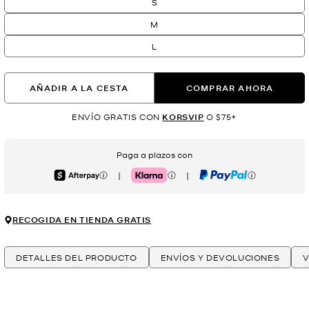
S
M
L
AÑADIR A LA CESTA
COMPRAR AHORA
ENVÍO GRATIS CON
KORSVIP
O $75+
Paga a plazos con
|
|
Afterpay
Klarna
PayPal
RECOGIDA EN TIENDA GRATIS
DETALLES DEL PRODUCTO
ENVÍOS Y DEVOLUCIONES
V