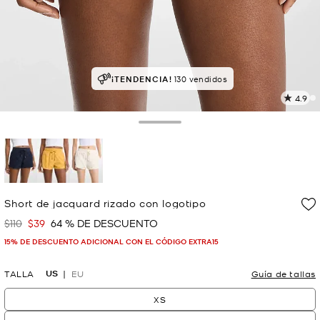
MEJOR VALORADO
¡TENDENCIA!
el 90% le da 5 estrellas
130 vendidos
4.9
L
2
r
Toggle Drawer
E
e
l
p
selected
Short de jacquard rizado con logotipo
$110
$39
64 % DE DESCUENTO
Era
Ahora
15% DE DESCUENTO ADICIONAL CON EL CÓDIGO EXTRA15
US
TALLA
EU
Guía de tallas
XS