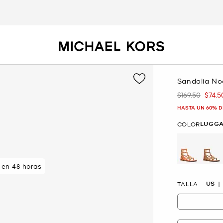
Sandalia No
$169.50
$74.5
Era
Ahor
HASTA UN 60% D
LUGG
COLOR
en 48 horas
se
US
TALLA