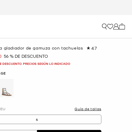
Mi car
a gladiador de gamuza con tachuelas
4.7
Lea
54
0
56 % DE DESCUENTO
a
reseñas.
Enlace
E DESCUENTO. PRECIOS SEGÚN LO INDICADO
en
la
AGE
misma
página.
lected
EU
Guía de tallas
6