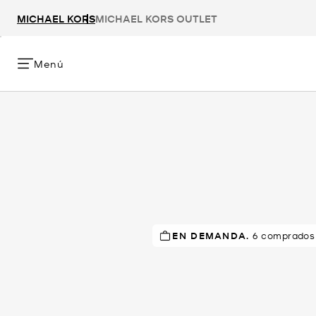
MICHAEL KORS
MICHAEL KORS OUTLET
Menú
MEJOR VALORADO
EN DEMANDA.
6 comprados 