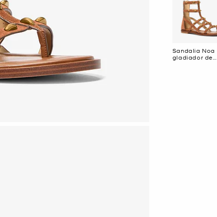
Sandalia Noa
gladiador de
gamuza con
tachuelas