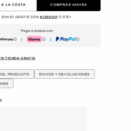
 A LA CESTA
COMPRAR AHORA
ENVÍO GRATIS CON
KORSVIP
O $75+
Paga a plazos con
|
|
erpay
Klarna
PayPal
EN TIENDA GRATIS
 DEL PRODUCTO
ENVÍOS Y DEVOLUCIONES
ONES
S