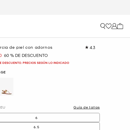
Mi car
rcia de piel con adornos
4.3
Lea
32
0
60 % DE DESCUENTO
a
reseñas.
Enlace
E DESCUENTO. PRECIOS SEGÚN LO INDICADO
en
la
AGE
misma
página.
selected
EU
Guía de tallas
6
6.5