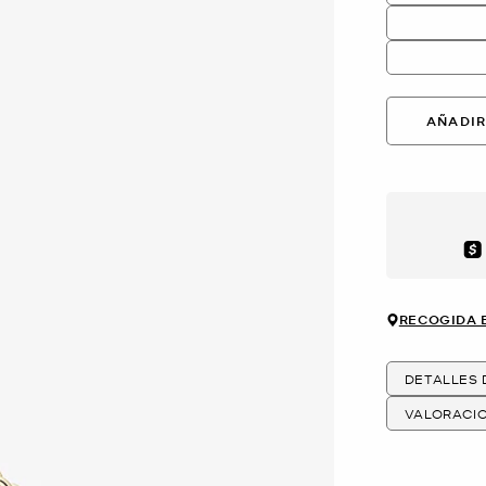
AÑADIR
Aft
RECOGIDA 
DETALLES
VALORACI