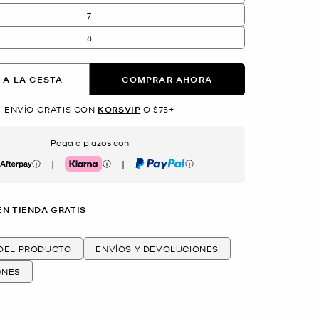
7
8
 A LA CESTA
COMPRAR AHORA
ENVÍO GRATIS CON
KORSVIP
O $75+
Paga a plazos con
|
|
erpay
Klarna
PayPal
EN TIENDA GRATIS
 DEL PRODUCTO
ENVÍOS Y DEVOLUCIONES
ONES