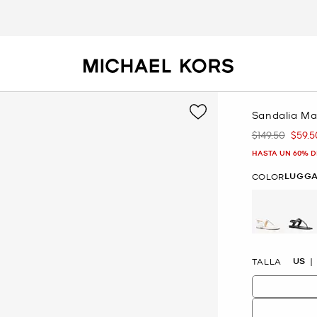
Sandalia Ma
$149.50
$59.5
Era
Ahor
HASTA UN 60% D
LUGG
COLOR
US
TALLA