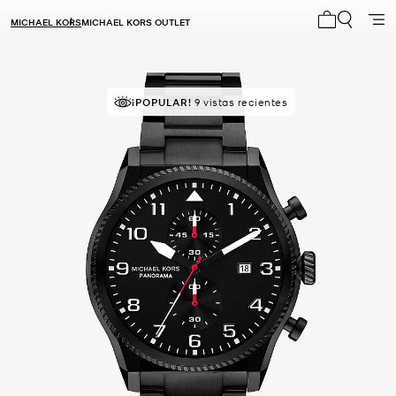
MICHAEL KORS
MICHAEL KORS OUTLET
Mi carrito 0
¡POPULAR!
9 vistas recientes