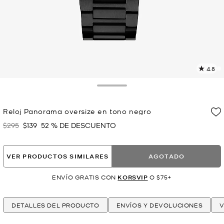
4.8
L
6
r
Toggle Drawer
E
e
Reloj Panorama oversize en tono negro
l
$295
$139
52 % DE DESCUENTO
Era
Ahora
p
VER PRODUCTOS SIMILARES
AGOTADO
ENVÍO GRATIS CON
KORSVIP
O $75+
DETALLES DEL PRODUCTO
ENVÍOS Y DEVOLUCIONES
V