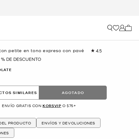
Mi car
gton petite en tono expreso con pavé
4.5
Lea
22
8 % DE DESCUENTO
reseñas.
Enlace
OLATE
en
la
misma
página.
CTOS SIMILARES
AGOTADO
ENVÍO GRATIS CON
KORSVIP
O $75+
 DEL PRODUCTO
ENVÍOS Y DEVOLUCIONES
ONES