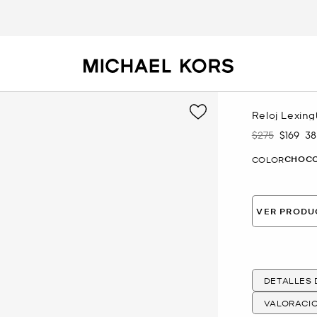
Reloj Lexin
$275
$169
3
Era
Ahora
CHOC
COLOR
VER PRODU
DETALLES
VALORACI