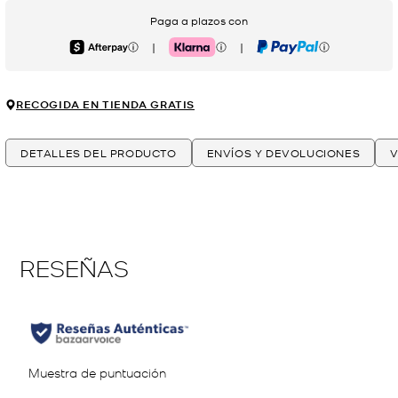
Paga a plazos con
|
|
Afterpay
Klarna
PayPal
RECOGIDA EN TIENDA GRATIS
DETALLES DEL PRODUCTO
ENVÍOS Y DEVOLUCIONES
V