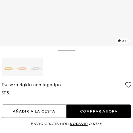
4.0
L
1
r
Toggle Drawer
E
e
l
p
selected
Pulsera rígida con logotipo
$115
Ahora
AÑADIR A LA CESTA
COMPRAR AHORA
ENVÍO GRATIS CON
KORSVIP
O $75+