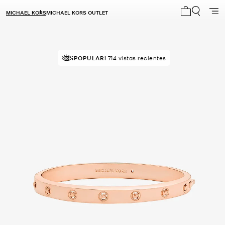
MICHAEL KORS
MICHAEL KORS OUTLET
Mi carrito 0
¡POPULAR!
714 vistas recientes