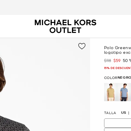
Polo Greenw
logotipo exc
$118
$59
50 
Era
Ahora
15% DE DESCUEN
NEGR
COLOR
US
TALLA