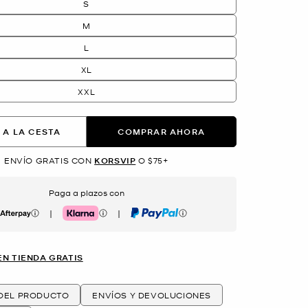
S
M
L
XL
XXL
 A LA CESTA
COMPRAR AHORA
ENVÍO GRATIS CON
KORSVIP
O $75+
Paga a plazos con
|
|
erpay
Klarna
PayPal
EN TIENDA GRATIS
 DEL PRODUCTO
ENVÍOS Y DEVOLUCIONES