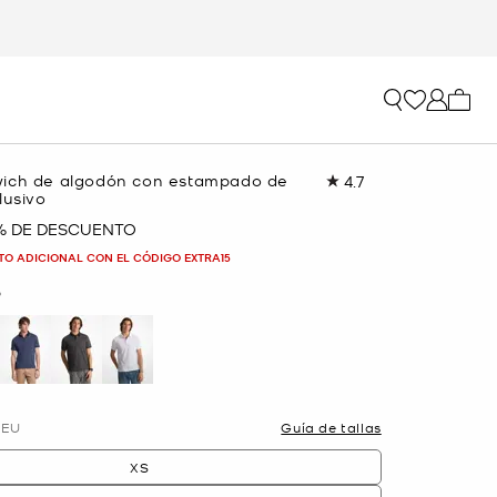
Mi car
ich de algodón con estampado de
4.7
Lea
lusivo
148
reseñas.
% DE DESCUENTO
Enlace
en
TO ADICIONAL CON EL CÓDIGO EXTRA15
la
misma
O
página.
selected
EU
Guía de tallas
XS