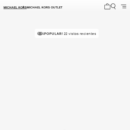
MICHAEL KORS
MICHAEL KORS OUTLET
Mi carrito 0
¡POPULAR!
22 vistas recientes