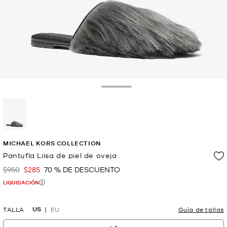
Toggle Drawer
selected
MICHAEL KORS COLLECTION
Pantufla Liisa de piel de oveja
$950
$285
70 % DE DESCUENTO
Era
Ahora
LIQUIDACIÓN
US
TALLA
EU
Guía de tallas