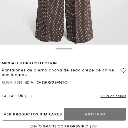
Toggle Drawer
MICHAEL KORS COLLECTION
Pantalones de pierna ancha de seda crepé de chine
con lunares
$1,190
$714
40 % DE DESCUENTO
Era
Ahora
US
TALLA
EU
Guía de tallas
VER PRODUCTOS SIMILARES
AGOTADO
ENVÍO GRATIS CON
KORSVIP
O $75+