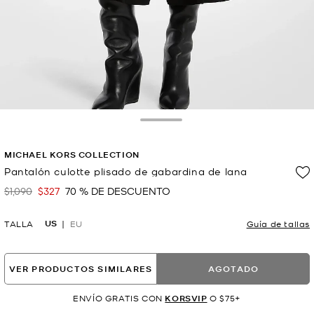
Toggle Drawer
MICHAEL KORS COLLECTION
Pantalón culotte plisado de gabardina de lana
$1,090
$327
70 % DE DESCUENTO
Era
Ahora
US
TALLA
EU
Guía de tallas
VER PRODUCTOS SIMILARES
AGOTADO
ENVÍO GRATIS CON
KORSVIP
O $75+