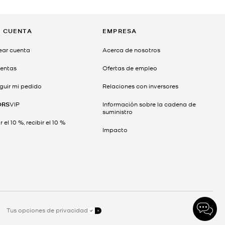
I CUENTA
EMPRESA
ear cuenta
Acerca de nosotros
entas
Ofertas de empleo
guir mi pedido
Relaciones con inversores
ORS
VIP
Información sobre la cadena de
suministro
 el 10 %, recibir el 10 %
Impacto
Tus opciones de privacidad