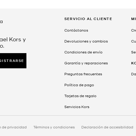
SERVICIO AL CLIENTE
M
da
Contáctanos
Cr
ael Kors y
Devoluciones y cambios
Cu
o.
Condiciones de envío
Se
GISTRARSE
Garantía y reparaciones
K
Preguntas frecuentes
Dar
Política de pago
Tarjetas de regalo
Servicios Kors
n de privacidad
Términos y condiciones
Declaración de accesibilidad