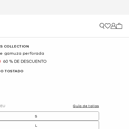
Mi car
S COLLECTION
de gamuza perforada
0
60 % DE DESCUENTO
a
O TOSTADO
EU
Guía de tallas
S
L