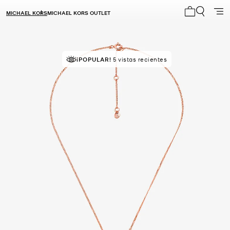
MICHAEL KORS
MICHAEL KORS OUTLET
Mi carrito 0
¡POPULAR!
5 vistas recientes