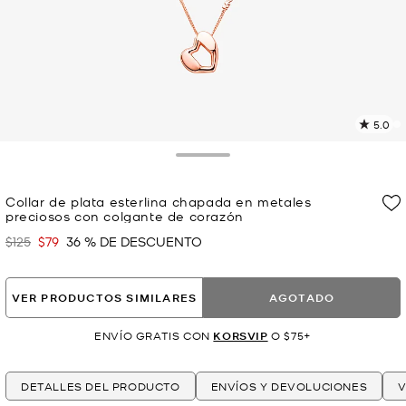
5.0
L
1
r
Toggle Drawer
E
e
Collar de plata esterlina chapada en metales
l
preciosos con colgante de corazón
p
$125
$79
36 % DE DESCUENTO
Era
Ahora
VER PRODUCTOS SIMILARES
AGOTADO
ENVÍO GRATIS CON
KORSVIP
O $75+
DETALLES DEL PRODUCTO
ENVÍOS Y DEVOLUCIONES
V