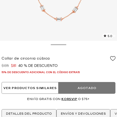
5.0
L
2
r
Toggle Drawer
E
e
Collar de circonia cúbica
l
$135
$81
40 % DE DESCUENTO
Era
Ahora
p
15% DE DESCUENTO ADICIONAL CON EL CÓDIGO EXTRA15
VER PRODUCTOS SIMILARES
AGOTADO
ENVÍO GRATIS CON
KORSVIP
O $75+
DETALLES DEL PRODUCTO
ENVÍOS Y DEVOLUCIONES
V