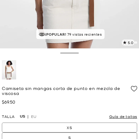
¡POPULAR!
79 vistas recientes
5.0
L
2
r
Toggle Drawer
E
e
l
p
selected
Camiseta sin mangas corta de punto en mezcla de
viscosa
$69.50
Ahora
US
TALLA
EU
Guía de tallas
XS
S