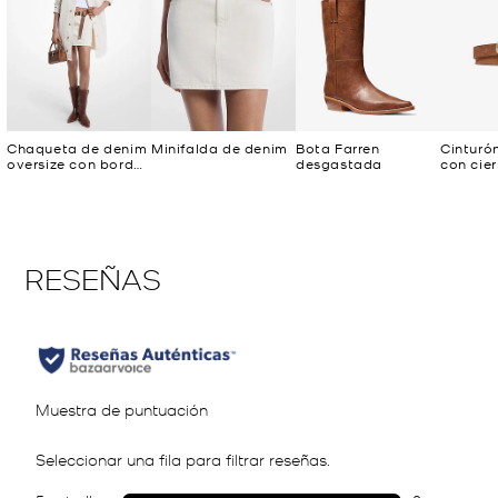
Chaqueta de denim
Minifalda de denim
Bota Farren
Cinturó
oversize con bordes
desgastada
con cier
deshilachados
hebilla