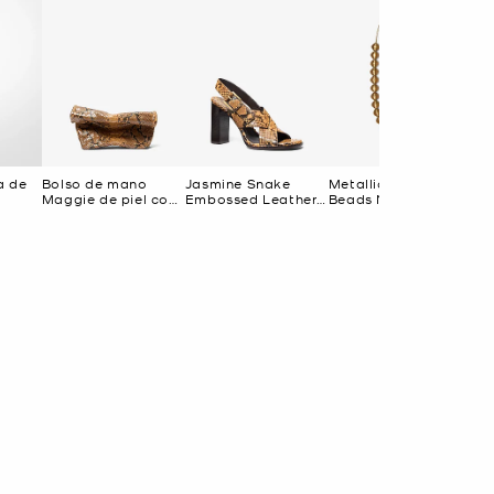
a de
Bolso de mano
Jasmine Snake
Metallic Leather
Br
Maggie de piel con
Embossed Leather
Beads Necklace
Le
relieve de serpiente
Sandal
Pe