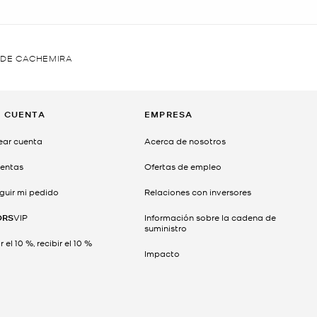
 DE CACHEMIRA
I CUENTA
EMPRESA
ear cuenta
Acerca de nosotros
entas
Ofertas de empleo
guir mi pedido
Relaciones con inversores
ORS
VIP
Información sobre la cadena de
suministro
 el 10 %, recibir el 10 %
Impacto