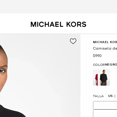
MICHAEL KOR
Camiseta d
$990
Ahora
NEGR
COLOR
selecte
US
TALLA