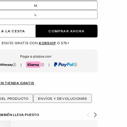
M
L
 A LA CESTA
COMPRAR AHORA
ENVÍO GRATIS CON
KORSVIP
O $75+
Paga a plazos con
|
|
erpay
Klarna
PayPal
EN TIENDA GRATIS
 DEL PRODUCTO
ENVÍOS Y DEVOLUCIONES
AMBIÉN LLEVA PUESTO