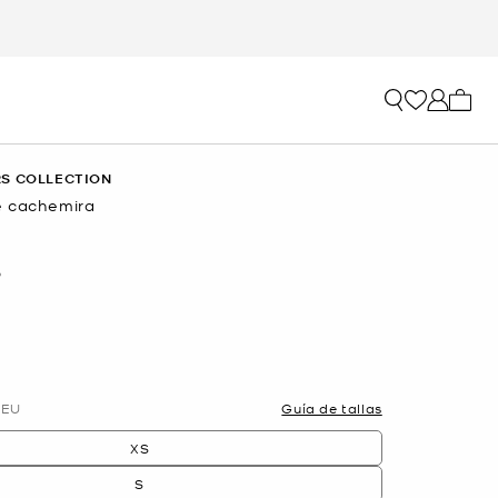
Mi car
S COLLECTION
e cachemira
O
d
EU
Guía de tallas
XS
S